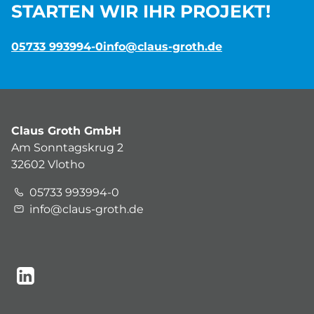
STARTEN WIR IHR PROJEKT!
05733 993994-0
info@claus-groth.de
Claus Groth GmbH
Am Sonntagskrug 2
32602 Vlotho
05733 993994-0
info@claus-groth.de