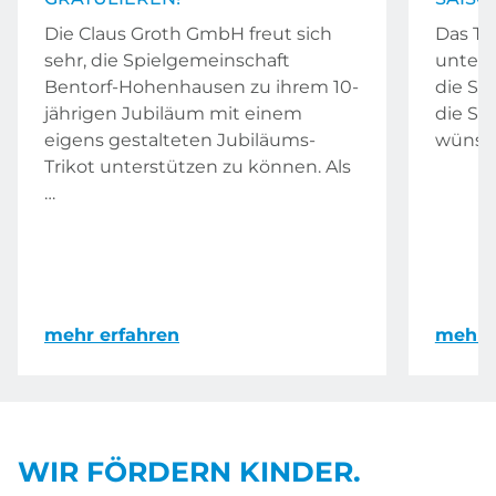
Die Claus Groth GmbH freut sich
Das Te
sehr, die Spielgemeinschaft
unterst
Bentorf-Hohenhausen zu ihrem 10-
die SG
jährigen Jubiläum mit einem
die Sp
eigens gestalteten Jubiläums-
wünsch
Trikot unterstützen zu können. Als
…
mehr erfahren
mehr 
WIR FÖRDERN KINDER.