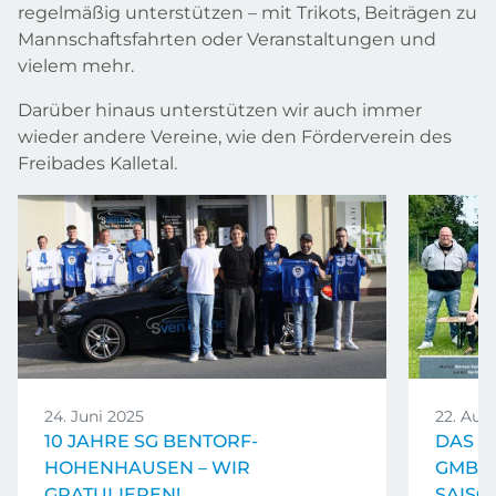
regelmäßig unterstützen – mit Trikots, Beiträgen zu
Mannschaftsfahrten oder Veranstaltungen und
vielem mehr.
Darüber hinaus unterstützen wir auch immer
wieder andere Vereine, wie den Förderverein des
Freibades Kalletal.
24. Juni 2025
22. Aug
10 JAHRE SG BENTORF-
DAS T
HOHENHAUSEN – WIR
GMBH 
GRATULIEREN!
SAISO