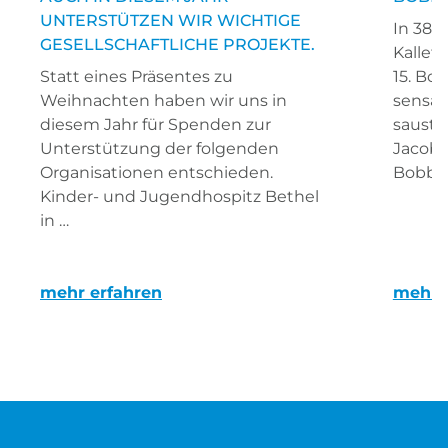
UNTERSTÜTZEN WIR WICHTIGE
In 38,5
GESELLSCHAFTLICHE PROJEKTE.
Kallet
Statt eines Präsentes zu
15. Bob
Weihnachten haben wir uns in
sensat
diesem Jahr für Spenden zur
sauste
Unterstützung der folgenden
Jacobis
Organisationen entschieden.
Bobby 
Kinder- und Jugendhospitz Bethel
in …
mehr erfahren
mehr 