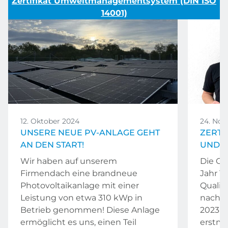
Zertifikat Umweltmanagementsystem (DIN ISO
14001)
12. Oktober 2024
24. No
UNSERE NEUE PV-ANLAGE GEHT
ZERTI
AN DEN START!
UND 
Wir haben auf unserem
Die Cl
Firmendach eine brandneue
Jahr 1
Photovoltaikanlage mit einer
Quali
Leistung von etwa 310 kWp in
nach IS
Betrieb genommen! Diese Anlage
2023 h
ermöglicht es uns, einen Teil
erstmal